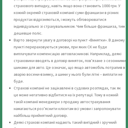
страхового випадку, навіть якщо вона становить 1000 грн. У
кожній окремій страховій компанії суми франшизи в різних
продуктах відрізняються, і можуть обговорюватися
індивідуально зі страхувальником. Чим більше франшиза, тим
дешевше поліс.
Варто звернути увагу в договорі на пункт «Винятки». В даному
пункті перераховуються умови, при яких СК не буде
виплачувати компенсацію автовласникові. Наприклад, деякі
страховики вводять в договір виняток, пов’язане з сезонними
шинами для авто. Це означає, що якщо автомобіль потрапив в
аварію восени-взимку, а шини у нього були літні – виплати не
буде.
Страхові компанії не зацікавлені в судових розглядах, так як
це може негативно відбитися на їх репутації. Тому в кожній
такій компанії менеджери з продажу автострахування
намагаються роз’яснити клієнтам всі умови і запропонувати
найбільш прийнятний договір.
Деякі страхові компанії надають такий вигідний і зручний