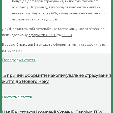
бонус до договорів страхування, як послуги технічного
асистансу. Наприклад, такі послуги включають – виклик
евакуатора, підзарядку АКБ, заміну колеса на запасне або
частковий ремонт на дорозі.
Друзі, Захистіть свій автомобіль автостраховку! Звертайтеся до
мене, допоможу
оформити ОСАГО
та
КАСКО
В сервісі
Страховки
Ви зможете оформити якісну страховку на всі
випадки життя!
Попередня стаття
15 причин оформити накопичувальне страхування
життя до Нового Року
Наступна стаття
Надійні страхові компанії України: Евроінс, ПЗУ