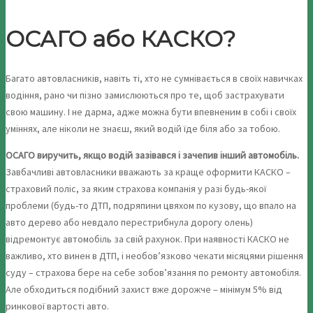
ОСАГО або КАСКО?
Багато автовласників, навіть ті, хто не сумнівається в своїх навичках
водіння, рано чи пізно замислюються про те, щоб застрахувати
свою машину. І не дарма, адже можна бути впевненим в собі і своїх
уміннях, але ніколи не знаєш, який водій їде біля або за тобою.
ОСАГО виручить, якщо водій зазівався і зачепив інший автомобіль.
Завбачливі автовласники вважають за краще оформити КАСКО –
страховий поліс, за яким страхова компанія у разі будь-якої
проблеми (будь-то ДТП, подряпини цвяхом по кузову, що впало на
авто дерево або невдало перестрибнула дорогу олень)
відремонтує автомобіль за свій рахунок. При наявності КАСКО не
важливо, хто винен в ДТП, і необов’язково чекати місяцями рішення
суду – страхова бере на себе зобов’язання по ремонту автомобіля.
Але обходиться подібний захист вже дорожче – мінімум 5% від
ринкової вартості авто.