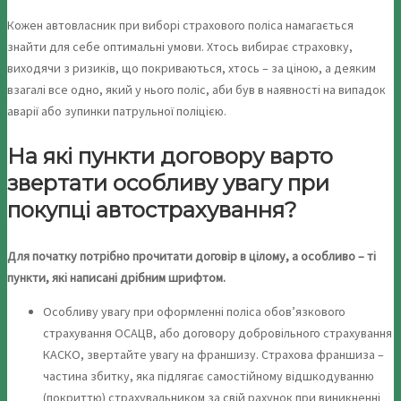
Кожен автовласник при виборі страхового поліса намагається
знайти для себе оптимальні умови. Хтось вибирає страховку,
виходячи з ризиків, що покриваються, хтось – за ціною, а деяким
взагалі все одно, який у нього поліс, аби був в наявності на випадок
аварії або зупинки патрульної поліцією.
На які пункти договору варто
звертати особливу увагу при
покупці автострахування?
Для початку потрібно прочитати договір в цілому, а особливо – ті
пункти, які написані дрібним шрифтом.
Особливу увагу при оформленні поліса обов’язкового
страхування ОСАЦВ, або договору добровільного страхування
КАСКО, звертайте увагу на франшизу. Страхова франшиза –
частина збитку, яка підлягає самостійному відшкодуванню
(покриттю) страхувальником за свій рахунок при виникненні