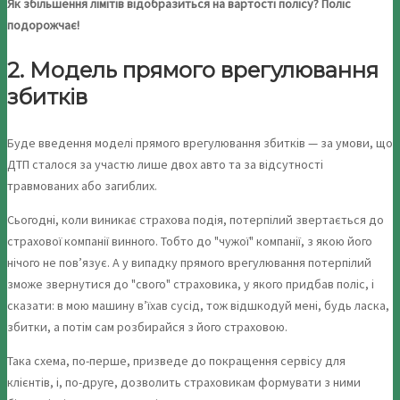
Як збільшення лімітів відобразиться на вартості полісу? Поліс
подорожчає!
2. Модель прямого врегулювання
збитків
Буде введення моделі прямого врегулювання збитків — за умови, що
ДТП сталося за участю лише двох авто та за відсутності
травмованих або загиблих.
Сьогодні, коли виникає страхова подія, потерпілий звертається до
страхової компанії винного. Тобто до "чужої" компанії, з якою його
нічого не пов’язує. А у випадку прямого врегулювання потерпілий
зможе звернутися до "свого" страховика, у якого придбав поліс, і
сказати: в мою машину в’їхав сусід, тож відшкодуй мені, будь ласка,
збитки, а потім сам розбирайся з його страховою.
Така схема, по-перше, призведе до покращення сервісу для
клієнтів, і, по-друге, дозволить страховикам формувати з ними