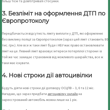
більш тісні та довготривалі стосунки.
3. Безліміт на оформлення ДТП по
Європротоколу
Передбачається відсутність ліміту виплати у ДТП, які оформленні
без виклику поліції за Європротоколом (зараз цей ліміт становить 80
тис. грн.). Але все ж таки ліміт буде і НБУ має право встановлювати
ліміт на це. Певний ліміт враховує інтереси потерпілої сторони і в
той же час захищає страховиків від можливого шахрайства, все ж
таки має існувати.
4. Нові строки дії автоцивілки
Будуть діяти нові строки дії договору ОСЦПВ – 3, 6 та 12 міс.
Нагадаю, що зараз придбати
автоцивілку онлайн
на
зареєстрований автомобіль можна лише на 1 рік.