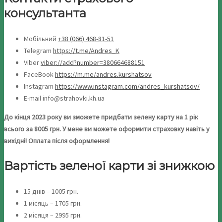
консультанта
Мобільний
+38 (066) 468-81-51
Telegram
https://t.me/Andres_K
Viber
viber://add?number=380664688151
FaceBook
https://m.me/andres.kurshatsov
Instagram
https://www.instagram.com/andres_kurshatsov/
E-mail info@strahovki.kh.ua
До кінця 2023 року ви зможете придбати зелену карту на 1 рік
всього за 8005 грн. У мене ви можете оформити страховку навіть у
вихідні! Оплата після оформлення!
Вартість зеленої карти зі знижкою
15 днів – 1005 грн.
1 місяць – 1705 грн.
2 місяця – 2995 грн.