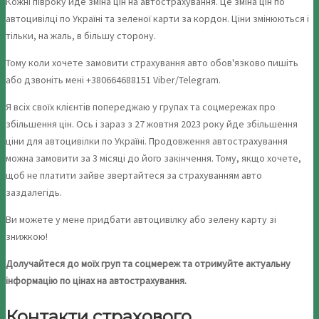
Кожні півроку йде зміна цін на автострахування. Це зміна цін по
автоцивілці по Україні та зеленої карти за кордон. Ціни змінюються і
тільки, на жаль, в більшу сторону.
Тому коли хочете замовити страхування авто обов'язково пишіть
або дзвоніть мені +380664688151 Viber/Telegram.
Я всіх своїх клієнтів попереджаю у групах та соцмережах про
збільшення цін. Ось і зараз з 27 жовтня 2023 року йде збільшення
ціни для автоцивілки по Україні. Продовження автострахування
можна замовити за 3 місяці до його закінчення. Тому, якщо хочете,
щоб не платити зайве звертайтеся за страхуванням авто
заздалегідь.
Ви можете у мене придбати автоцивілку або зелену карту зі
знижкою!
Долучайтеся до моїх груп та соцмереж та отримуйте актуальну
інформацію по цінах на автострахування.
Контакти страхового