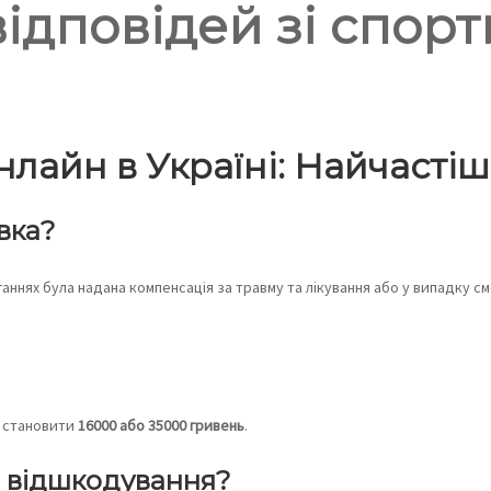
відповідей зі спор
лайн в Україні: Найчастіш
вка?
аннях була надана компенсація за травму та лікування або у випадку с
е становити
16000 або 35000 гривень
.
о відшкодування?