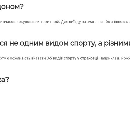
рдоном?
м тимчасово окупованих територій. Для виїзду на змагання або з іншо
я не одним видом спорту, а різним
орту є можливість вказати
3-5 видів спорту у страховці
. Наприклад, можн
ка?