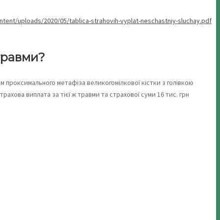
ontent/uploads/2020/05/tablica-strahovih-vyplat-neschastniy-sluchay.pdf
травми?
ом проксимального метафіза великогомілкової кістки з голівкою
трахова виплата за тієї ж травми та страхової суми 16 тис. грн