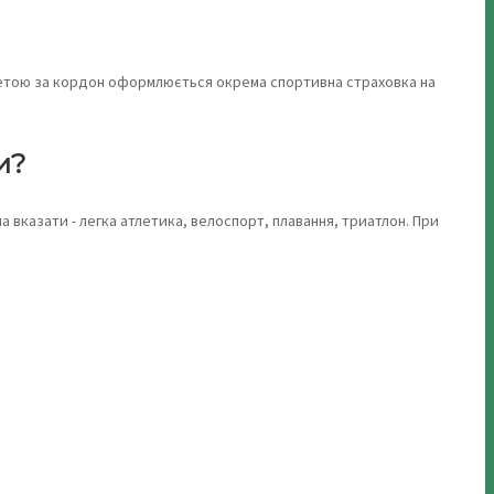
ю метою за кордон оформлюється окрема спортивна страховка на
и?
а вказати - легка атлетика, велоспорт, плавання, триатлон. При