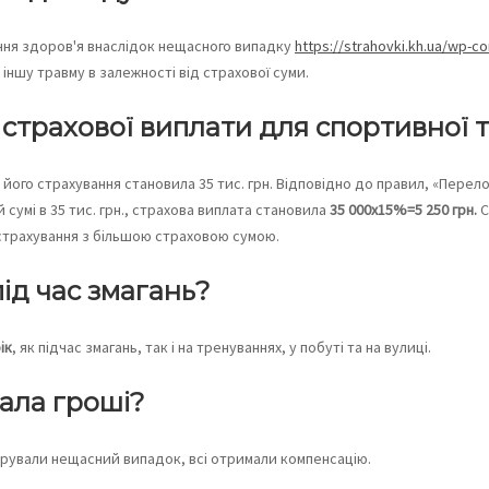
ння здоров'я внаслідок нещасного випадку
https://strahovki.kh.ua/wp-c
іншу травму в залежності від страхової суми.
 страхової виплати для спортивної 
 його страхування становила 35 тис. грн. Відповідно до правил, «Перел
й сумі в 35 тис. грн., страхова виплата становила
35 000х15%=5 250 грн.
С
страхування з більшою страховою сумою.
ід час змагань?
ік
, як підчас змагань, так і на тренуваннях, у побуті та на вулиці.
ала гроші?
стрували нещасний випадок, всі отримали компенсацію.