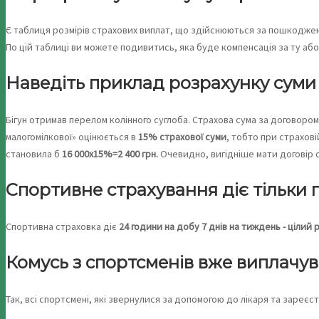
Є таблиця розмірів страхових виплат, що здійснюються за пошкодже
По цій таблиці ви можете подивитись, яка буде компенсація за ту або 
Наведіть приклад розрахунку суми
Бігун отримав перелом колінного суглоба. Страхова сума за договором
малогомілкової» оцінюється в
15% страхової суми
, тобто при страхові
становила б
16 000х15%=2 400 грн.
Очевидно, вигідніше мати договір 
Спортивне страхування діє тільки п
Спортивна страховка діє
24 години на добу 7 днів на тиждень - цілий р
Комусь з спортсменів вже виплачув
Так, всі спортсмені, які звернулися за допомогою до лікаря та зареє