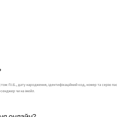
?
ом: П.І.Б., дату народження, ідентифікаційний код, номер та серію пас
сенджер чи на імейл.
ня онлайн?