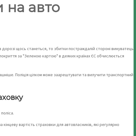
 на авто
 на дорозі щось станеться, то збитки постраждалій стороні винуватець
ір покриття за "Зеленою картою" в деяких країнах ЄС обчислюється
страшніше. Поліція цілком може заарештувати та вилучити транспортний
аховку
поліса.
а кінцеву вартість страховки для автовласників, які регулярно