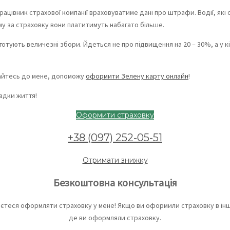
рацівник страхової компанії враховуватиме дані про штрафи. Водії, я
ому за страховку вони платитимуть набагато більше.
отують величезні збори. Йдеться не про підвищення на 20 – 30%, а у к
тайтесь до мене, допоможу
оформити Зелену карту онлайн
!
адки життя!
Оформити страховку
+38 (097) 252-05-51
Отримати знижку
Безкоштовна консультація
єтеся оформляти страховку у мене! Якщо ви оформили страховку в іншом
де ви оформляли страховку.