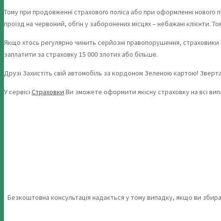
Тому при продовженні страхового поліса або при оформленні нового п
проїзд на червоний, обгін у заборонених місцях – небажані клієнти. Т
Якщо хтось регулярно чинить серйозні правопорушення, страховики г
заплатити за страховку 15 000 злотих або більше.
Друзі Захистіть свій автомобіль за кордоном Зеленою картою! Звер
У сервісі
Страховки
Ви зможете оформити якісну страховку на всі вип
Безкоштовна консультація надається у тому випадку, якщо ви збира