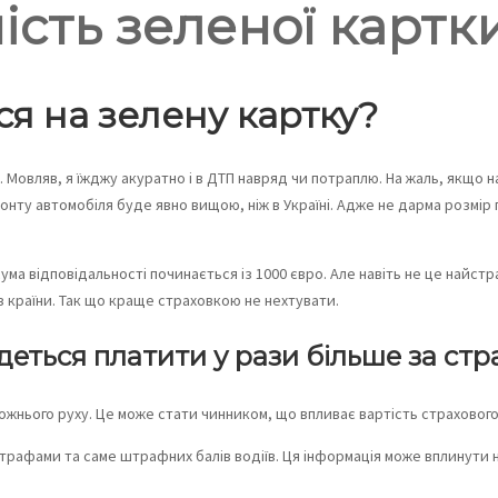
ість зеленої картки
ся на зелену картку?
. Мовляв, я їжджу акуратно і в ДТП навряд чи потраплю. На жаль, якщо
ремонту автомобіля буде явно вищою, ніж в Україні. Адже не дарма розм
сума відповідальності починається із 1000 євро. Але навіть не це най
з країни. Так що краще страховкою не нехтувати.
еться платити у рази більше за стр
жнього руху. Це може стати чинником, що впливає вартість страхового 
штрафами та саме штрафних балів водіїв. Ця інформація може вплинути н