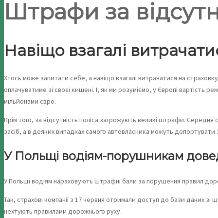
Штрафи за відсутн
Навіщо взагалі витрачати
Хтось може запитати себе, а навіщо взагалі витрачатися на страховку
оплачуватиме зі своєї кишені. І, як ми розуміємо, у Європі вартість 
мільйонами євро.
Крім того, за відсутність поліса загрожують великі штрафи. Середня 
засіб, а в деяких випадках самого автовласника можуть депортувати 
У Польщі водіям-порушникам довед
У Польщі водіям нараховують штрафні бали за порушення правил доро
Так, страхові компанії з 17 червня отримали доступ до бази даних зі 
нехтують правилами дорожнього руху.