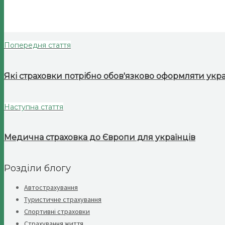
Попередня стаття
Які страховки потрібно обов'язково оформляти укра
Наступна стаття
Медична страховка до Європи для українців
Розділи блогу
Автострахування
Туристичне страхування
Спортивні страховки
Страхування життя