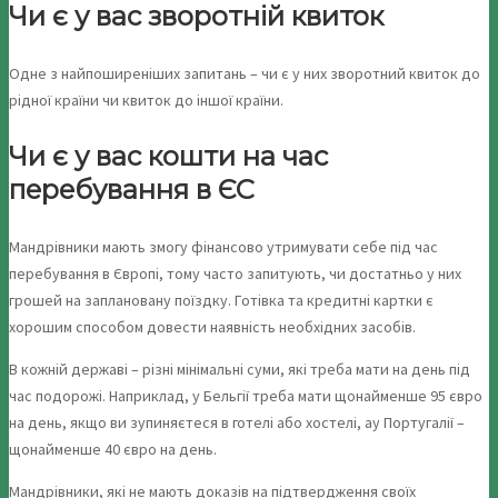
Чи є у вас зворотній квиток
Одне з найпоширеніших запитань – чи є у них зворотний квиток до
рідної країни чи квиток до іншої країни.
Чи є у вас кошти на час
перебування в ЄС
Мандрівники мають змогу фінансово утримувати себе під час
перебування в Європі, тому часто запитують, чи достатньо у них
грошей на заплановану поїздку. Готівка та кредитні картки є
хорошим способом довести наявність необхідних засобів.
В кожній державі – різні мінімальні суми, які треба мати на день під
час подорожі. Наприклад, у Бельгії треба мати щонайменше 95 євро
на день, якщо ви зупиняєтеся в готелі або хостелі, ау Португалії –
щонайменше 40 євро на день.
Мандрівники, які не мають доказів на підтвердження своїх