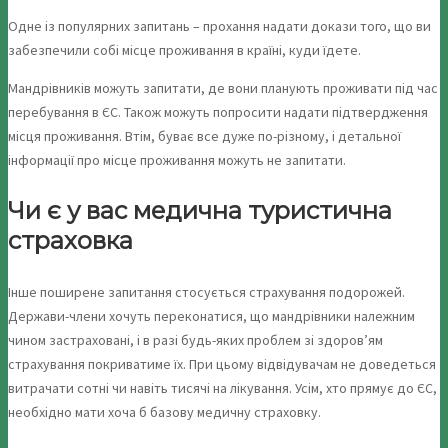
Одне із популярних запитань – прохання надати докази того, що ви
забезпечили собі місце проживання в країні, куди їдете.
Мандрівників можуть запитати, де вони планують проживати під час
перебування в ЄС. Також можуть попросити надати підтвердження
місця проживання. Втім, буває все дуже по-різному, і детальної
інформації про місце проживання можуть не запитати.
Чи є у вас медична туристична
страховка
Інше поширене запитання стосується страхування подорожей.
Держави-члени хочуть переконатися, що мандрівники належним
чином застраховані, і в разі будь-яких проблем зі здоров’ям
страхування покриватиме їх. При цьому відвідувачам не доведеться
витрачати сотні чи навіть тисячі на лікування. Усім, хто прямує до ЄС,
необхідно мати хоча б базову медичну страховку.