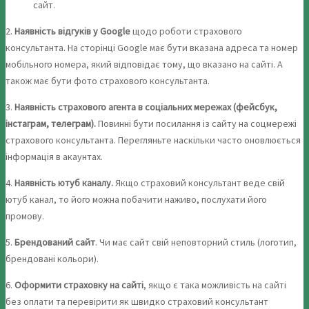
сайт.
2.
Наявність відгуків у Google
щодо роботи страхового
консультанта. На сторінці Google має бути вказана адреса та номер
мобільного номера, який відповідає тому, що вказано на сайті. А
також має бути фото страхового консультанта.
3.
Наявність страхового агента в соціальних мережах (фейсбук,
інстаграм, телеграм).
Повинні бути посилання із сайту на соцмережі
страхового консультанта. Перегляньте наскільки часто оновлюється
інформація в акаунтах.
4.
Наявність ютуб каналу.
Якщо страховий консультант веде свій
ютуб канал, то його можна побачити наживо, послухати його
промову.
5.
Брендований сайт
. Чи має сайт свій неповторний стиль (логотип,
брендовані кольори).
6.
Оформити страховку на сайті
, якщо є така можливість на сайті
без оплати та перевірити як швидко страховий консультант