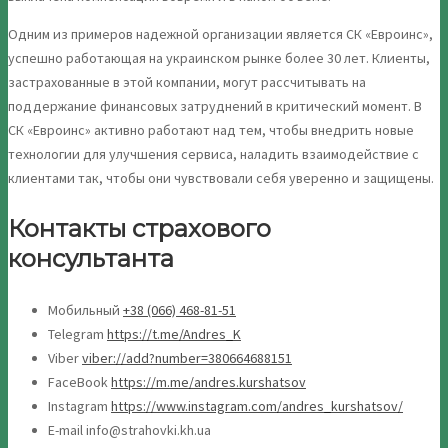
Одним из примеров надежной организации является СК «Евроинс»,
успешно работающая на украинском рынке более 30 лет. Клиенты,
застрахованные в этой компании, могут рассчитывать на
поддержание финансовых затруднений в критический момент. В
СК «Евроинс» активно работают над тем, чтобы внедрить новые
технологии для улучшения сервиса, наладить взаимодействие с
клиентами так, чтобы они чувствовали себя уверенно и защищены.
Контакты страхового
консультанта
Мобильный
+38 (066) 468-81-51
Telegram
https://t.me/Andres_K
Viber
viber://add?number=380664688151
FaceBook
https://m.me/andres.kurshatsov
Instagram
https://www.instagram.com/andres_kurshatsov/
E-mail info@strahovki.kh.ua