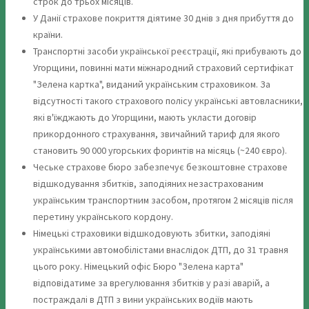
строк до трьох місяців.
У Данії страхове покриття діятиме 30 днів з дня прибуття до
країни.
Транспортні засоби української реєстрації, які прибувають до
Угорщини, повинні мати міжнародний страховий сертифікат
"Зелена картка", виданий українським страховиком. За
відсутності такого страхового полісу українські автовласники,
які в'їжджають до Угорщини, мають укласти договір
прикордонного страхування, звичайний тариф для якого
становить 90 000 угорських форинтів на місяць (~240 євро).
Чеське страхове бюро забезпечує безкоштовне страхове
відшкодування збитків, заподіяних незастрахованим
українським транспортним засобом, протягом 2 місяців після
перетину українського кордону.
Німецькі страховики відшкодовують збитки, заподіяні
українськими автомобілістами внаслідок ДТП, до 31 травня
цього року. Німецький офіс Бюро "Зелена карта"
відповідатиме за врегулювання збитків у разі аварій, а
постраждалі в ДТП з вини українських водіїв мають