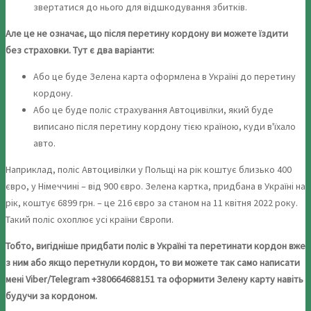
звертатися до нього для відшкодування збитків.
Але це не означає, що після перетину кордону ви можете їздити
без страховки. Тут є два варіанти:
Або це буде Зелена карта оформлена в Україні до перетину
кордону.
Або це буде поліс страхування Автоцивілки, який буде
виписано після перетину кордону тією країною, куди в'їхало
авто.
Наприклад, поліс Автоцивілки у Польщі на рік коштує близько 400
євро, у Німеччині – від 900 євро. Зелена картка, придбана в Україні на
рік, коштує 6899 грн. – це 216 євро за станом на 11 квітня 2022 року.
Такий поліс охоплює усі країни Європи.
Тобто, вигідніше придбати поліс в Україні та перетинати кордон вже
з ним або якщо перетнули кордон, то ви можете так само написати
мені Viber/Telegram +380664688151 та оформити Зелену карту навіть
будучи за кордоном.