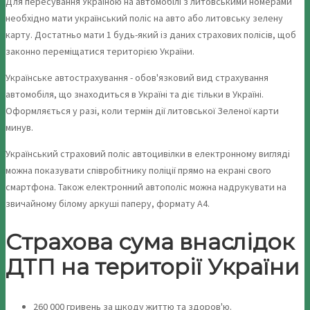
Для пересування Україною на автомобілі з литовськими номерами
необхідно мати український поліс на авто або литовську зелену
карту. Достатньо мати 1 будь-який із даних страхових полісів, щоб
законно переміщатися територією України.
Українське автострахування - обов'язковий вид страхування
автомобіля, що знаходиться в Україні та діє тільки в Україні.
Оформляється у разі, коли термін дії литовської Зеленої карти
минув.
Український страховий поліс автоцивілки в електронному вигляді
можна показувати співробітнику поліції прямо на екрані свого
смартфона. Також електронний автополіс можна надрукувати на
звичайному білому аркуші паперу, формату А4.
Страхова сума внаслідок
ДТП на території України
260 000 гривень за шкоду життю та здоров'ю.