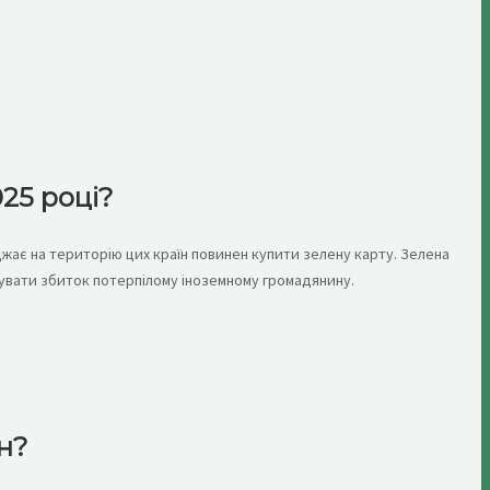
25 році?
джає на територію цих країн повинен купити зелену карту. Зелена
овувати збиток потерпілому іноземному громадянину.
н?