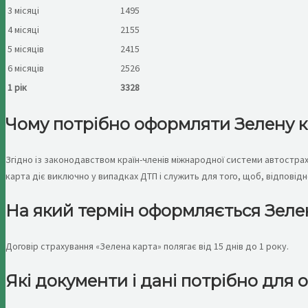
3 місяці
1495
4 місяці
2155
5 місяців
2415
6 місяців
2526
1 рік
3328
Чому потрібно оформляти Зелену ка
Згідно із законодавством країн-членів міжнародної системи автостра
карта діє виключно у випадках ДТП і служить для того, щоб, відповід
На який термін оформляється Зеле
Договір страхування «Зелена карта» полягає від 15 днів до 1 року.
Які документи і дані потрібно для