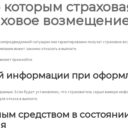
о которым страхов
аховое возмещени
е непредвиденной ситуации они гарантированно получат страховое в
мпания может законно отказать в выплате.
 может произойти.
ой информации при оформ
анные. Если будет установлено, что страхователь скрыл важную инф
ля отказа в выплате.
ным средством в состояни
ия