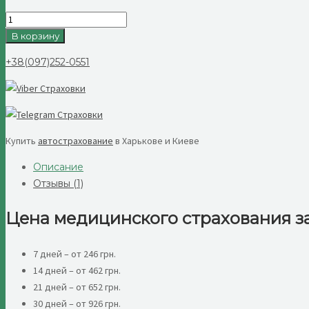
Количество
товара
В корзину
Туристическое
+38(097)252-0551
медстрахование
Купить
автострахование
в Харькове и Киеве
Описание
Отзывы (1)
Цена медицинского страхования з
7 дней – от 246 грн.
14 дней – от 462 грн.
21 дней – от 652 грн.
30 дней – от 926 грн.