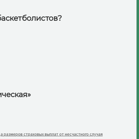
баскетболистов?
ическая»
а размеров страховых выплат от несчастного случая