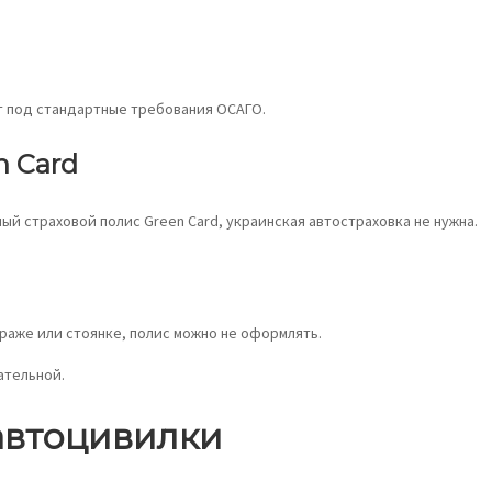
т под стандартные требования ОСАГО.
n Card
й страховой полис Green Card, украинская автостраховка не нужна.
араже или стоянке, полис можно не оформлять.
ательной.
 автоцивилки