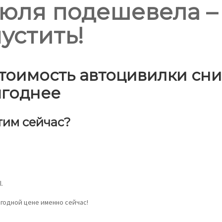
июля подешевела –
устить!
 стоимость автоцивилки сни
ыгоднее
тим сейчас?
.
годной цене именно сейчас!