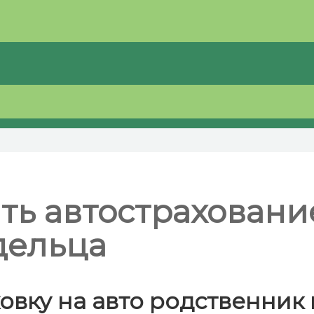
ь автострахование
дельца
вку на авто родственник и