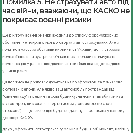
Помилка 5. Не страхувати авто під
час війни, вважаючи, що КАСКО не
покриває воєнні ризики
Ще рік тому воєнні ризики входили до списку форс-мажорних
обставин і не покривалися договорами автострахування. Але з
початком масових обстрілів мирних міст України, деякі страхові
компанії пішли на зустріч своїм клієнтам і почали виплачувати
компенсацію у разі пошкодження автомобіля внаслідок падіння
уламків ракет.
Ця політика не розповсюджується на прифронтові та тимчасово
окуповані регіони. Але якщо ваш автомобіль постраждав від
"каменепаду" із цеглин та скла будинку, на який впав збитий над
містом дрон, ви можете звертатися за допомогою до своєї
страхової, якщо така опція буда заздалегідь прописана у вашому
договорі КАСКО.
Друзі, оформити автостраховку можна в будь-який момент, навіть у