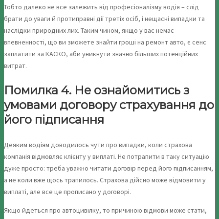
Тобто далеко не все залежить від професіоналізму водія – слід
брати до уваги й протиправні дії третіх осіб, і нещасні випадки та
наслідки природних лих. Таким чином, якщо у вас немає
впевненності, що ви зможете знайти гроші на ремонт авто, є сенс
заплатити за КАСКО, аби уникнути значно більших потенційних
витрат.
Помилка 4. Не ознайомитись з
умовами договору страхування до
його підписання
Деяким водіям доводилось чути про випадки, коли страхова
компанія відмовляє клієнту у виплаті. Не потрапити в таку ситуацію
дуже просто: треба уважно читати договір перед його підписанням,
а не коли вже щось трапилось. Страхова дійсно може відмовити у
виплаті, але все це прописано у договорі.
Якщо йдеться про автоцивілку, то причиною відмови може стати,