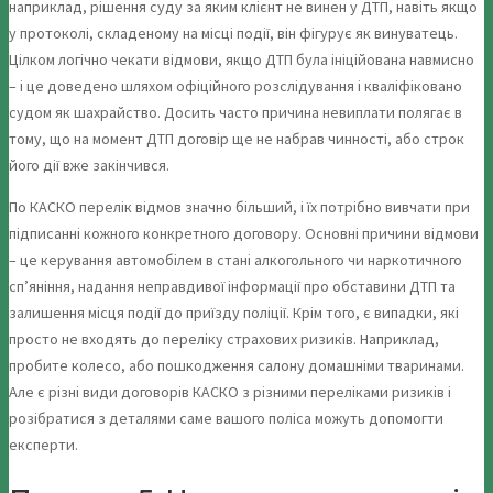
наприклад, рішення суду за яким клієнт не винен у ДТП, навіть якщо
у протоколі, складеному на місці події, він фігурує як винуватець.
Цілком логічно чекати відмови, якщо ДТП була ініційована навмисно
– і це доведено шляхом офіційного розслідування і кваліфіковано
судом як шахрайство. Досить часто причина невиплати полягає в
тому, що на момент ДТП договір ще не набрав чинності, або строк
його дії вже закінчився.
По КАСКО перелік відмов значно більший, і їх потрібно вивчати при
підписанні кожного конкретного договору. Основні причини відмови
– це керування автомобілем в стані алкогольного чи наркотичного
сп’яніння, надання неправдивої інформації про обставини ДТП та
залишення місця події до приїзду поліції. Крім того, є випадки, які
просто не входять до переліку страхових ризиків. Наприклад,
пробите колесо, або пошкодження салону домашніми тваринами.
Але є різні види договорів КАСКО з різними переліками ризиків і
розібратися з деталями саме вашого поліса можуть допомогти
експерти.