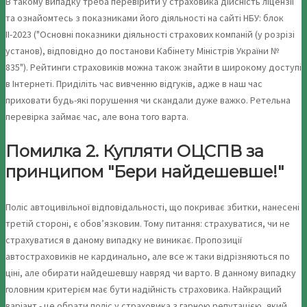
В такому випадку треба перевірити у страховика дійсність ліцензії
та ознайомтесь з показниками його діяльності на сайті НБУ: блок
ІІ-2023 ("Основні показники діяльності страхових компаній (у розрізі
установ), відповідно до постанови Кабінету Міністрів України №
835"). Рейтинги страховиків можна також знайти в широкому доступі
в Інтернеті. Приділіть час вивченню відгуків, адже в наш час
приховати будь-які порушення чи скандали дуже важко. Ретельна
перевірка займає час, але вона того варта.
Помилка 2. Купляти ОЦСПВ за
принципом "Бери найдешевше!"
Поліс автоцивільної відповідальності, що покриває збитки, нанесені
третій стороні, є обов’язковим. Тому питання: страхуватися, чи не
страхуватися в даному випадку не виникає. Пропозиції
автостраховиків не кардинально, але все ж таки відрізняються по
ціні, але обирати найдешевшу навряд чи варто. В данному випадку
головним критерієм має бути надійність страховика. Найкращий
варіант - це обрати поліс у страховика з гарною репутацією, який