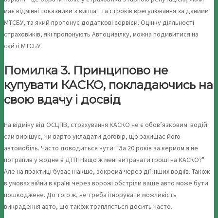
має відмінні показники з виплат та строків врегулювання за даними
МТСБУ, та який пропонує додаткові сервіси. Оцінку діяльності
страховиків, які пропонують Автоцивілку, можна подивитися на
сайті МТСБУ.
Помилка 3. Принципово не
купувати КАСКО, покладаючись на
свою вдачу і досвід
На відміну від ОСЦПВ, страхування КАСКО не є обов’язковим: водій
сам вирішує, чи варто укладати договір, що захищає його
автомобіль. Часто доводиться чути: "За 20 років за кермом я не
потрапив у жодне в ДТП! Нащо ж мені витрачати гроші на КАСКО?"
Але на практиці буває інакше, зокрема через дії інших водіїв. Також
в умовах війни в країні через ворожі обстріли ваше авто може бути
пошкоджене. До того ж, не треба ігнорувати можливість
викрадення авто, що також трапляється досить часто.