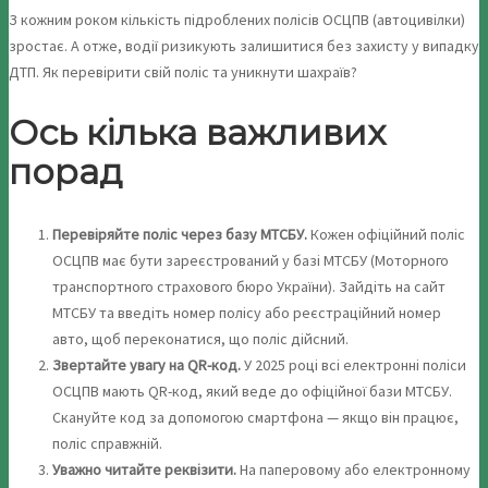
З кожним роком кількість підроблених полісів ОСЦПВ (автоцивілки)
зростає. А отже, водії ризикують залишитися без захисту у випадку
ДТП. Як перевірити свій поліс та уникнути шахраїв?
Ось кілька важливих
порад
Перевіряйте поліс через базу МТСБУ.
Кожен офіційний поліс
ОСЦПВ має бути зареєстрований у базі МТСБУ (Моторного
транспортного страхового бюро України). Зайдіть на сайт
МТСБУ та введіть номер полісу або реєстраційний номер
авто, щоб переконатися, що поліс дійсний.
Звертайте увагу на QR-код.
У 2025 році всі електронні поліси
ОСЦПВ мають QR-код, який веде до офіційної бази МТСБУ.
Скануйте код за допомогою смартфона — якщо він працює,
поліс справжній.
Уважно читайте реквізити.
На паперовому або електронному