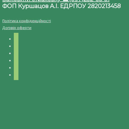
ФОП Куршацов А.І. ЕДРПОУ 2820213458
Політика конфіденційності
Договір оферти
facebook
twitter
instagram
telegram
youtube
pinterest