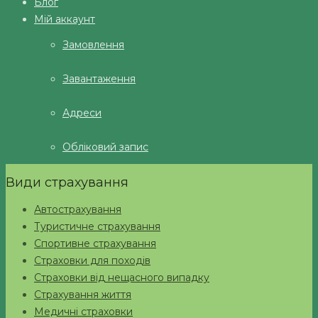
Блог
Мій аккаунт
Замовлення
Завантаження
Адреси
Обліковий запис
Види страхування
Автострахування
Туристичне страхування
Спортивне страхування
Страховки для походів
Страховки від нещасного випадку
Страхування життя
Медичні страховки