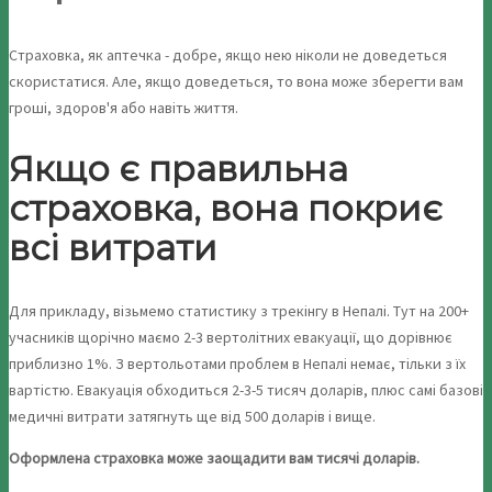
Страховка, як аптечка - добре, якщо нею ніколи не доведеться
скористатися. Але, якщо доведеться, то вона може зберегти вам
гроші, здоров'я або навіть життя.
Якщо є правильна
страховка, вона покриє
всі витрати
Для прикладу, візьмемо статистику з трекінгу в Непалі. Тут на 200+
учасників щорічно маємо 2-3 вертолітних евакуації, що дорівнює
приблизно 1%. З вертольотами проблем в Непалі немає, тільки з їх
вартістю. Евакуація обходиться 2-3-5 тисяч доларів, плюс самі базові
медичні витрати затягнуть ще від 500 доларів і вище.
Оформлена страховка може заощадити вам тисячі доларів.