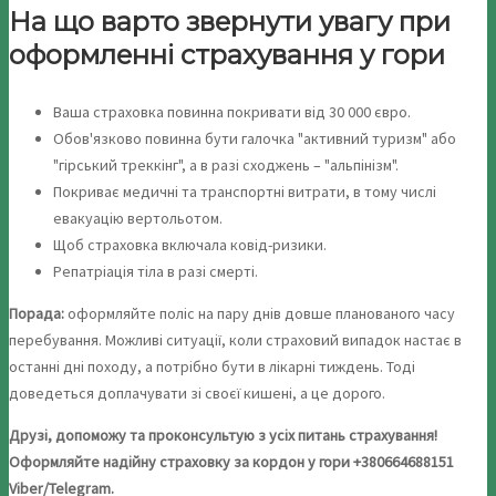
На що варто звернути увагу при
оформленні страхування у гори
Ваша страховка повинна покривати від 30 000 євро.
Обов'язково повинна бути галочка "активний туризм" або
"гірський треккінг", а в разі сходжень – "альпінізм".
Покриває медичні та транспортні витрати, в тому числі
евакуацію вертольотом.
Щоб страховка включала ковід-ризики.
Репатріація тіла в разі смерті.
Порада:
оформляйте поліс на пару днів довше планованого часу
перебування. Можливі ситуації, коли страховий випадок настає в
останні дні походу, а потрібно бути в лікарні тиждень. Тоді
доведеться доплачувати зі своєї кишені, а це дорого.
Друзі, допоможу та проконсультую з усіх питань страхування!
Оформляйте надійну страховку за кордон у гори +380664688151
Viber/Telegram.