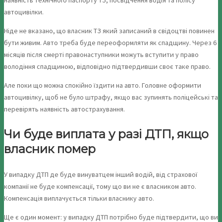
наявність технічного паспорту ТЗ, посвідчення водія та полісу
автоцивілки.
Ніде не вказано, що власник ТЗ який записаний в свідоцтві повинен
бути живим. Авто треба буде переоформляти як спадщину. Через 6
місяців після смерті правонаступники можуть вступити у право
володіння спадщиною, відповідно підтвердивши своє таке право.
Але поки що можна спокійно їздити на авто. Головне оформити
автоцивілку, щоб не було штрафу, якщо вас зупинять поліцейські та
перевірять наявність автострахування.
Чи буде виплата у разі ДТП, якщо
власник помер
У випадку ДТП де буде винуватцем інший водій, від страхової
компанії не буде компенсації, тому що ви не є власником авто.
Компенсація виплачується тільки власнику авто.
Ще є один момент: у випадку ДТП потрібно буде підтвердити, що ви